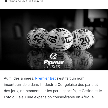
Temps de lecture 1 minute
X
courriel
Au fil des années,
Premier Bet
s’est fait un nom
incontournable dans l’industrie Congolaise des paris et
des jeux, notamment sur les paris sportifs, le Casino et le
Loto qui a eu une expansion considérable en Afrique.