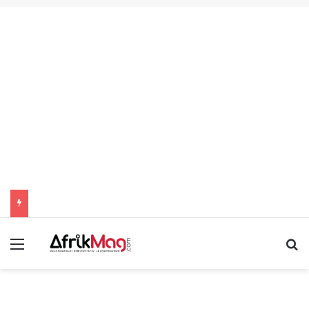
Menu
R