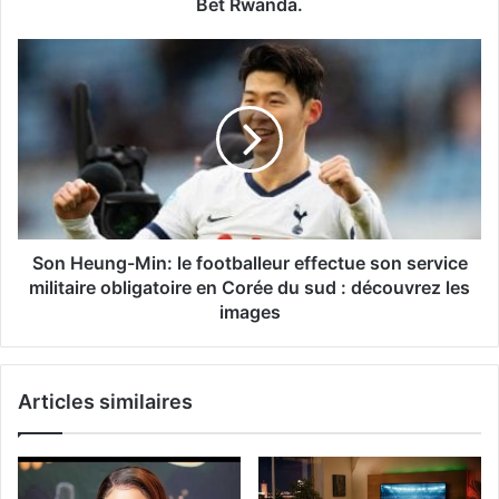
Bet Rwanda.
Son Heung-Min: le footballeur effectue son service
militaire obligatoire en Corée du sud : découvrez les
images
Articles similaires