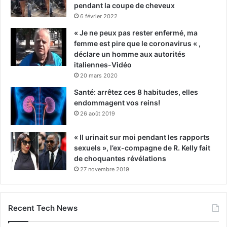
pendant la coupe de cheveux
6 février 2022
« Je ne peux pas rester enfermé, ma
femme est pire que le coronavirus « ,
déclare un homme aux autorités
italiennes-Vidéo
20 mars 2020
Santé: arrêtez ces 8 habitudes, elles
endommagent vos reins!
26 août 2019
« Il urinait sur moi pendant les rapports
sexuels », l’ex-compagne de R. Kelly fait
de choquantes révélations
27 novembre 2019
Recent Tech News