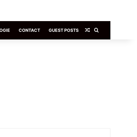
Article Aléatoire
Rechercher
OGIE
CONTACT
GUEST POSTS