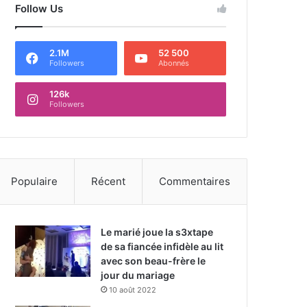
Follow Us
2.1M
52 500
Followers
Abonnés
126k
Followers
Populaire
Récent
Commentaires
Le marié joue la s3xtape
de sa fiancée infidèle au lit
avec son beau-frère le
jour du mariage
10 août 2022