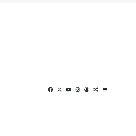
Facebook
X
YouTube
Instagram
Connexion
Article Aléatoire
Sidebar (barr