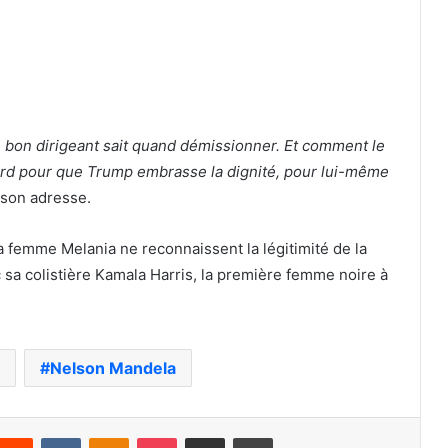
 bon dirigeant sait quand démissionner. Et comment le
 tard pour que Trump embrasse la dignité, pour lui-même
 son adresse.
a femme Melania ne reconnaissent la légitimité de la
 sa colistière Kamala Harris, la première femme noire à
Nelson Mandela
nterest
Reddit
VKontakte
Odnoklassniki
Pocket
Partager par email
Imprimer