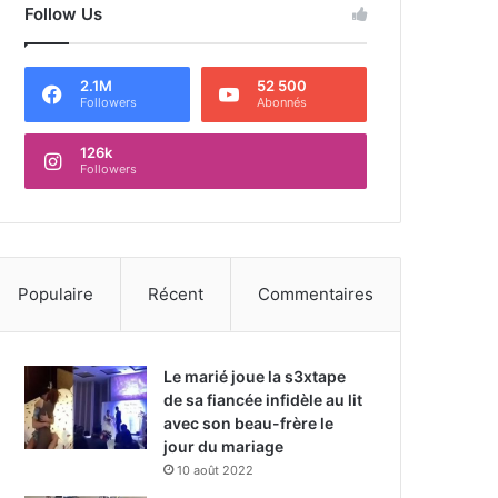
Follow Us
2.1M
52 500
Followers
Abonnés
126k
Followers
Populaire
Récent
Commentaires
Le marié joue la s3xtape
de sa fiancée infidèle au lit
avec son beau-frère le
jour du mariage
10 août 2022