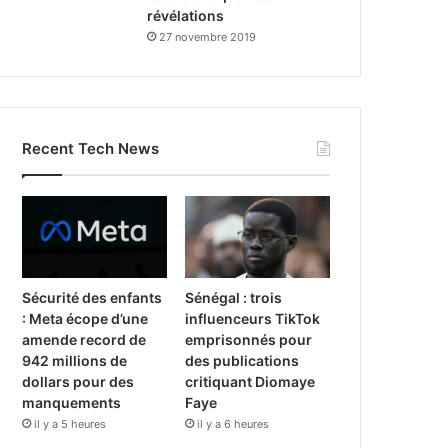
révélations
27 novembre 2019
Recent Tech News
Sécurité des enfants
Sénégal : trois
: Meta écope d’une
influenceurs TikTok
amende record de
emprisonnés pour
942 millions de
des publications
dollars pour des
critiquant Diomaye
manquements
Faye
il y a 5 heures
il y a 6 heures