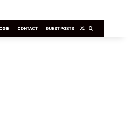
Article Aléatoire
Rechercher
OGIE
CONTACT
GUEST POSTS