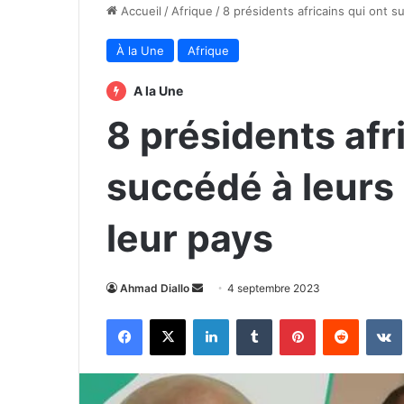
Accueil
/
Afrique
/
8 présidents africains qui ont s
À la Une
Afrique
A la Une
8 présidents afr
succédé à leurs 
leur pays
Envoyer
Ahmad Diallo
4 septembre 2023
un
Facebook
X
Linkedin
Tumblr
Pinterest
Reddit
courriel