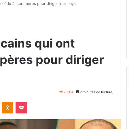
uccédé à leurs pères pour diriger leur pays
icains qui ont
pères pour diriger
2 549
2 minutes de lecture
VKontakte
Odnoklassniki
Pocket