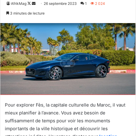
Follow
Envoyer
AfrikMag
26 septembre 2023
1
2 024
on
un
3 minutes de lecture
X
courriel
Pour explorer Fès, la capitale culturelle du Maroc, il vaut
mieux planifier à l’avance. Vous avez besoin de
suffisamment de temps pour voir les monuments
importants de la ville historique et découvrir les