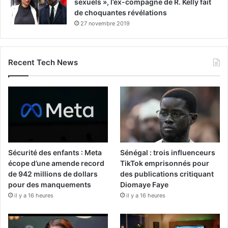
sexuels », l’ex-compagne de R. Kelly fait
de choquantes révélations
27 novembre 2019
Recent Tech News
Sécurité des enfants : Meta
Sénégal : trois influenceurs
écope d’une amende record
TikTok emprisonnés pour
de 942 millions de dollars
des publications critiquant
pour des manquements
Diomaye Faye
il y a 16 heures
il y a 16 heures