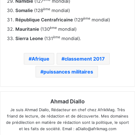
Namibie
(127
mondial)
ème
Somalie
(128
mondial)
ème
République Centrafricaine
(129
mondial)
ème
Mauritanie
(130
mondial)
ème
Sierra Leone
(131
mondial).
Afrique
classement 2017
puissances militaires
Ahmad Diallo
Je suis Ahmad Diallo, Rédacteur en chef chez AfrikMag. Très
friand de lecture, de rédaction et de découverte. Mes domaines
de prédilection en matière de rédaction sont la politique, le sport
et les faits de société. Email :
aDiallo@afrikmag.com