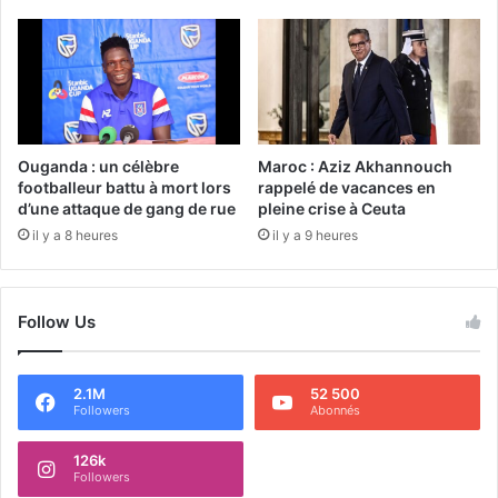
Ouganda : un célèbre
Maroc : Aziz Akhannouch
footballeur battu à mort lors
rappelé de vacances en
d’une attaque de gang de rue
pleine crise à Ceuta
il y a 8 heures
il y a 9 heures
Follow Us
2.1M
52 500
Followers
Abonnés
126k
Followers