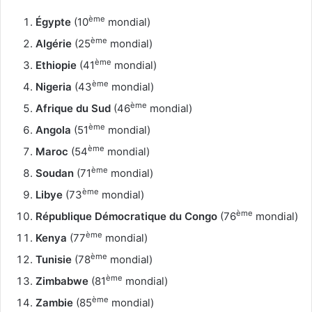
ème
Égypte
(10
mondial)
ème
Algérie
(25
mondial)
ème
Ethiopie
(41
mondial)
ème
Nigeria
(43
mondial)
ème
Afrique du Sud
(46
mondial)
ème
Angola
(51
mondial)
ème
Maroc
(54
mondial)
ème
Soudan
(71
mondial)
ème
Libye
(73
mondial)
ème
République Démocratique du Congo
(76
mondial)
ème
Kenya
(77
mondial)
ème
Tunisie
(78
mondial)
ème
Zimbabwe
(81
mondial)
ème
Zambie
(85
mondial)