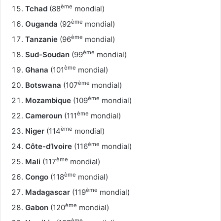
ème
Tchad
(88
mondial)
ème
Ouganda
(92
mondial)
ème
Tanzanie
(96
mondial)
ème
Sud-Soudan
(99
mondial)
ème
Ghana
(101
mondial)
ème
Botswana
(107
mondial)
ème
Mozambique
(109
mondial)
ème
Cameroun
(111
mondial)
ème
Niger
(114
mondial)
ème
Côte-d’Ivoire
(116
mondial)
ème
Mali
(117
mondial)
ème
Congo
(118
mondial)
ème
Madagascar
(119
mondial)
ème
Gabon
(120
mondial)
ème