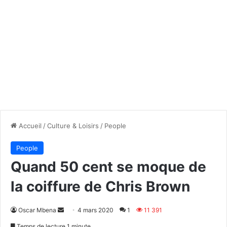
Accueil
/
Culture & Loisirs
/
People
People
Quand 50 cent se moque de
la coiffure de Chris Brown
Envoyer
Oscar Mbena
4 mars 2020
1
11 391
un
Temps de lecture 1 minute