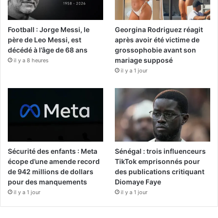
Football : Jorge Messi, le
Georgina Rodriguez réagit
père de Leo Messi, est
après avoir été victime de
décédé à l’âge de 68 ans
grossophobie avant son
mariage supposé
il y a 8 heures
il y a 1 jour
Sécurité des enfants : Meta
Sénégal : trois influenceurs
écope d’une amende record
TikTok emprisonnés pour
de 942 millions de dollars
des publications critiquant
pour des manquements
Diomaye Faye
il y a 1 jour
il y a 1 jour