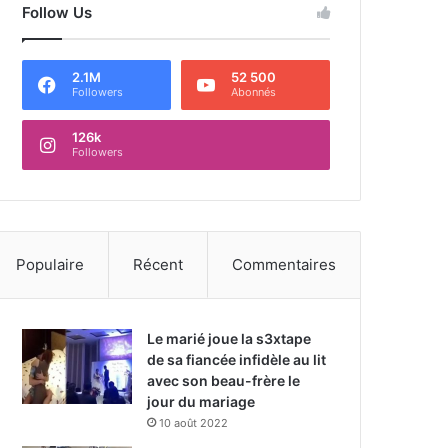
Follow Us
2.1M
52 500
Followers
Abonnés
126k
Followers
Populaire
Récent
Commentaires
Le marié joue la s3xtape
de sa fiancée infidèle au lit
avec son beau-frère le
jour du mariage
10 août 2022