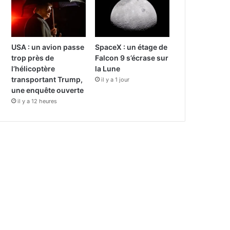
USA : un avion passe
SpaceX : un étage de
trop près de
Falcon 9 s’écrase sur
l’hélicoptère
la Lune
transportant Trump,
il y a 1 jour
une enquête ouverte
il y a 12 heures