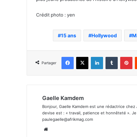
Crédit photo : yen
15 ans
Hollywood
M
Facebook
X
Linkedin
Tumblr
Pi
Partager
Gaelle Kamdem
Bonjour, Gaelle Kamdem est une rédactrice chez 
devise est : « travail, patience et honnêteté ». 
paulegaelle@afrikmag.com
Website