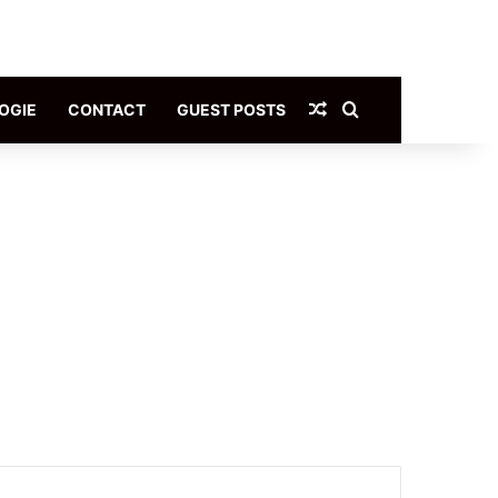
Article Aléatoire
Rechercher
OGIE
CONTACT
GUEST POSTS