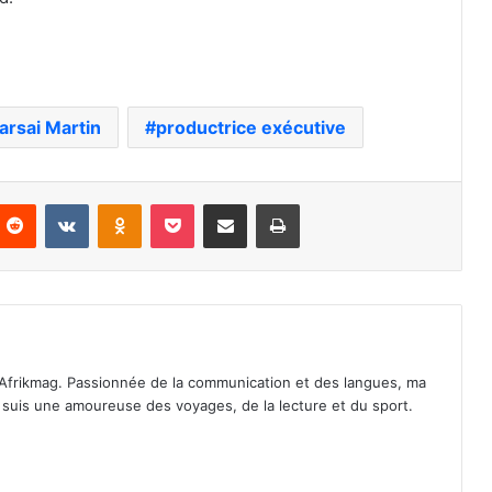
arsai Martin
productrice exécutive
nterest
Reddit
VKontakte
Odnoklassniki
Pocket
Partager par email
Imprimer
Afrikmag. Passionnée de la communication et des langues, ma
Je suis une amoureuse des voyages, de la lecture et du sport.