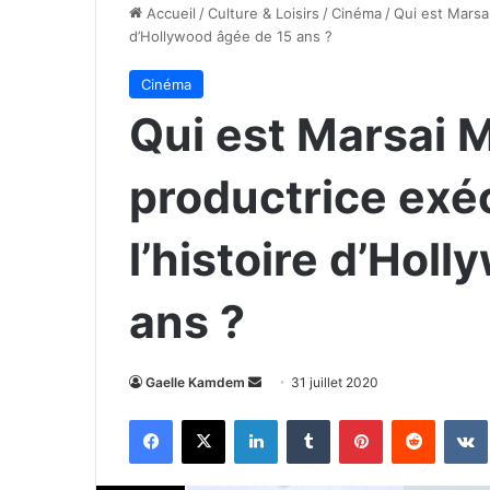
Accueil
/
Culture & Loisirs
/
Cinéma
/
Qui est Marsai
d’Hollywood âgée de 15 ans ?
Cinéma
Qui est Marsai M
productrice exéc
l’histoire d’Hol
ans ?
Envoyer
Gaelle Kamdem
31 juillet 2020
un
Facebook
X
Linkedin
Tumblr
Pinterest
Reddit
courriel