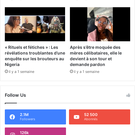
« Rituels et fétiches » : Les
Après s’être moquée des
révélations troublantes d’une
mères célibataires, elle le
enquête sur les brouteurs au
devient à son tour et
Nigeria
demande pardon
il y a 1 semaine
il y a 1 semaine
Follow Us
2.1M
52 500
Followers
Abonnés
126k