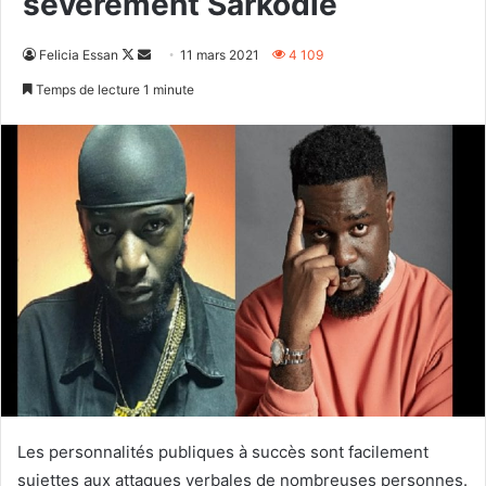
sévèrement Sarkodie
Follow
Envoyer
Felicia Essan
11 mars 2021
4 109
on
un
Temps de lecture 1 minute
X
courriel
Les personnalités publiques à succès sont facilement
sujettes aux attaques verbales de nombreuses personnes.