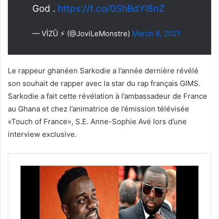
God .
https://t.co/0ShBdYI8nZ
— VÌZŪ ⚡️ (@JoviLeMonstre)
March 8, 2021
Le rappeur ghanéen Sarkodie a l’année dernière révélé
son souhait de rapper avec la star du rap français GIMS.
Sarkodie a fait cette révélation à l’ambassadeur de France
au Ghana et chez l’animatrice de l’émission télévisée
«Touch of France», S.E. Anne-Sophie Avé lors d’une
interview exclusive.