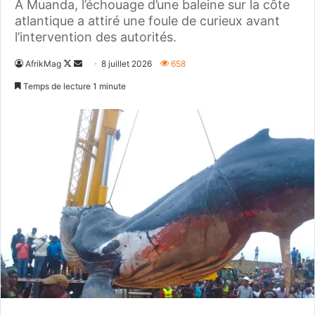
À Muanda, l’échouage d’une baleine sur la côte
atlantique a attiré une foule de curieux avant
l’intervention des autorités.
Follow
Envoyer
AfrikMag
8 juillet 2026
658
on
un
Temps de lecture 1 minute
X
courriel