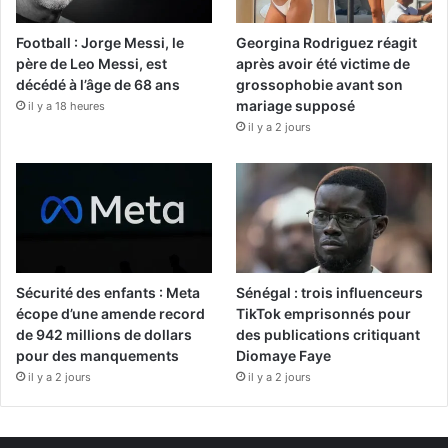
Football : Jorge Messi, le
Georgina Rodriguez réagit
père de Leo Messi, est
après avoir été victime de
décédé à l’âge de 68 ans
grossophobie avant son
mariage supposé
il y a 18 heures
il y a 2 jours
Sécurité des enfants : Meta
Sénégal : trois influenceurs
écope d’une amende record
TikTok emprisonnés pour
de 942 millions de dollars
des publications critiquant
pour des manquements
Diomaye Faye
il y a 2 jours
il y a 2 jours