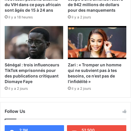
du VIH dans ce pays africain
de 942 millions de dollars
sont âgés de 15 à 24 ans
pour des manquements
il y a 18 heures
il y a 2 jours
Sénégal : trois influenceurs
Zari : « Tromper un homme
TikTok emprisonnés pour
qui ne subvient pas à tes
des publications critiquant
besoins, ce n’est pas de
Diomaye Faye
l’infidélité »
il y a 2 jours
il y a 2 jours
Follow Us
2.1M
52 500