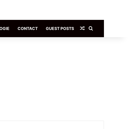
Article Aléatoire
Rechercher
OGIE
CONTACT
GUEST POSTS