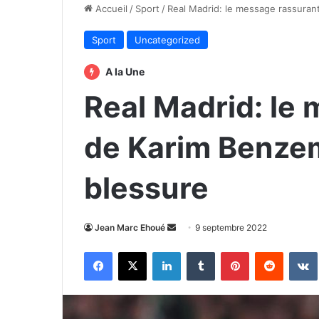
Accueil
/
Sport
/
Real Madrid: le message rassuran
Sport
Uncategorized
A la Une
Real Madrid: le
de Karim Benze
blessure
Envoyer
Jean Marc Ehoué
9 septembre 2022
un
Facebook
X
Linkedin
Tumblr
Pinterest
Reddit
courriel