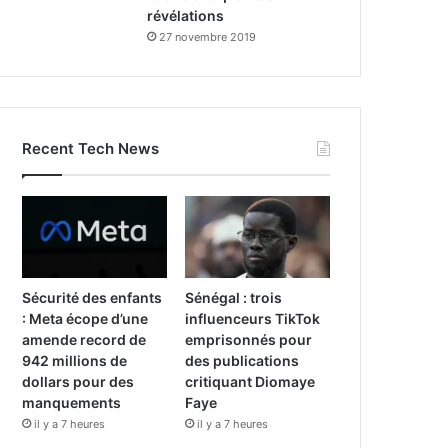
révélations
27 novembre 2019
Recent Tech News
Sécurité des enfants
Sénégal : trois
: Meta écope d’une
influenceurs TikTok
amende record de
emprisonnés pour
942 millions de
des publications
dollars pour des
critiquant Diomaye
manquements
Faye
il y a 7 heures
il y a 7 heures