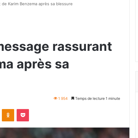
t de Karim Benzema après sa blessure
 message rassurant
ma après sa
1 954
Temps de lecture 1 minute
VKontakte
Odnoklassniki
Pocket