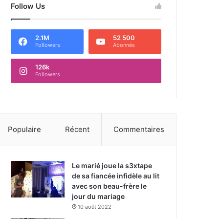
Follow Us
2.1M
52 500
Followers
Abonnés
126k
Followers
Populaire
Récent
Commentaires
Le marié joue la s3xtape
de sa fiancée infidèle au lit
avec son beau-frère le
jour du mariage
10 août 2022