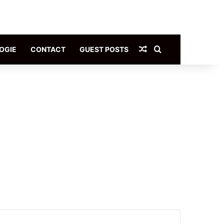
Article Aléatoire
Rechercher
OGIE
CONTACT
GUEST POSTS