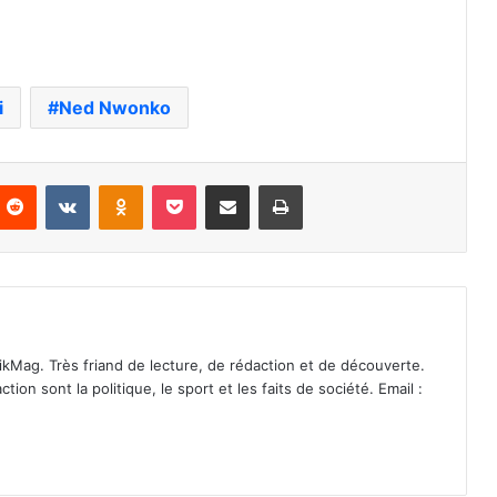
i
Ned Nwonko
nterest
Reddit
VKontakte
Odnoklassniki
Pocket
Partager par email
Imprimer
ikMag. Très friand de lecture, de rédaction et de découverte.
on sont la politique, le sport et les faits de société. Email :