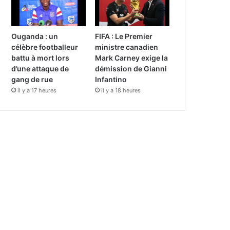
Ouganda : un
FIFA : Le Premier
célèbre footballeur
ministre canadien
battu à mort lors
Mark Carney exige la
d’une attaque de
démission de Gianni
gang de rue
Infantino
il y a 17 heures
il y a 18 heures