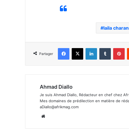
laila charan
Facebook
X
Linkedin
Tumblr
Pi
Partager
Ahmad Diallo
Je suis Ahmad Diallo, Rédacteur en chef chez Afr
Mes domaines de prédilection en matière de rédacti
aDiallo@afrikmag.com
Website