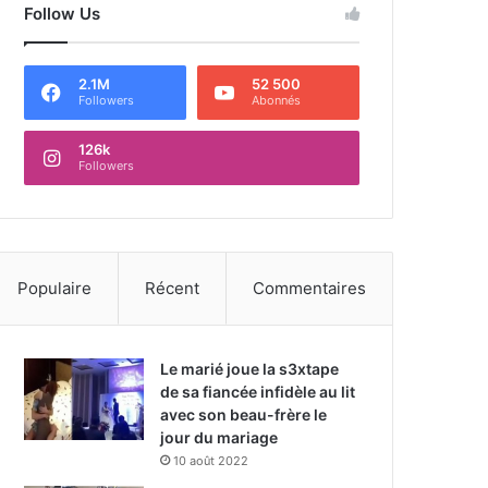
Follow Us
2.1M
52 500
Followers
Abonnés
126k
Followers
Populaire
Récent
Commentaires
Le marié joue la s3xtape
de sa fiancée infidèle au lit
avec son beau-frère le
jour du mariage
10 août 2022