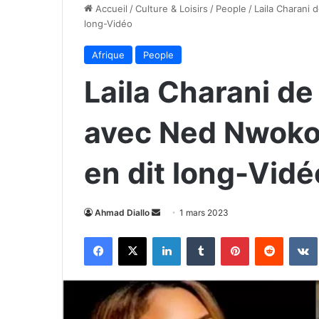
Accueil
/
Culture & Loisirs
/
People
/
Laila Charani
long-Vidéo
Afrique
People
Laila Charani d
avec Ned Nwoko 
en dit long-Vidé
Envoyer
Ahmad Diallo
1 mars 2023
un
Facebook
X
Linkedin
Tumblr
Pinterest
Reddit
courriel