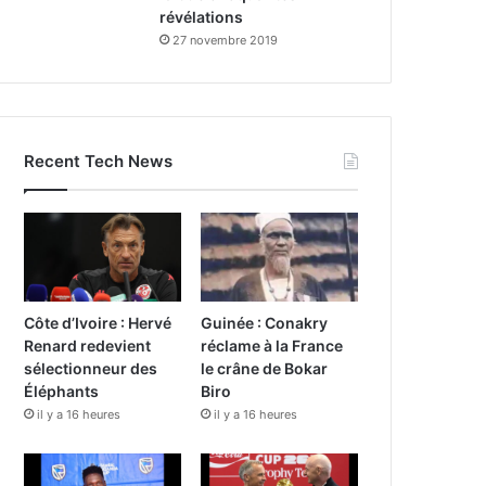
révélations
27 novembre 2019
Recent Tech News
Côte d’Ivoire : Hervé
Guinée : Conakry
Renard redevient
réclame à la France
sélectionneur des
le crâne de Bokar
Éléphants
Biro
il y a 16 heures
il y a 16 heures