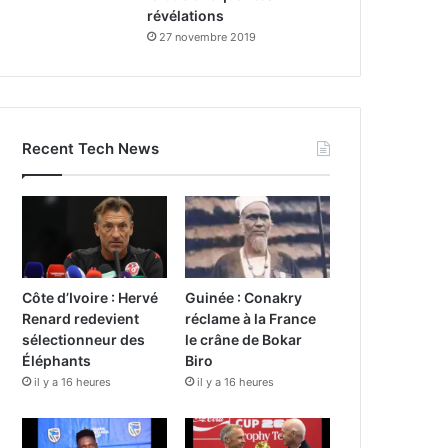
révélations
27 novembre 2019
Recent Tech News
Côte d’Ivoire : Hervé
Guinée : Conakry
Renard redevient
réclame à la France
sélectionneur des
le crâne de Bokar
Éléphants
Biro
il y a 16 heures
il y a 16 heures