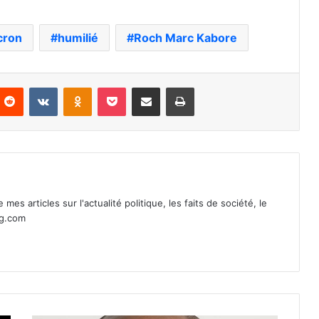
cron
humilié
Roch Marc Kabore
nterest
Reddit
VKontakte
Odnoklassniki
Pocket
Partager par email
Imprimer
mes articles sur l'actualité politique, les faits de société, le
ag.com