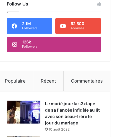
Follow Us
2.1M
52 500
Followers
Abonnés
126k
Followers
Populaire
Récent
Commentaires
Le marié joue la s3xtape
de sa fiancée infidèle au lit
avec son beau-frère le
jour du mariage
10 août 2022