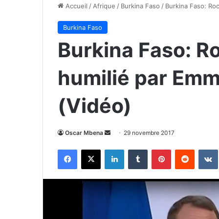
Accueil
/
Afrique
/
Burkina Faso
/
Burkina Faso: Ro
Burkina Faso
Burkina Faso: R
humilié par Em
(Vidéo)
Envoyer
Oscar Mbena
29 novembre 2017
un
Facebook
X
Linkedin
Tumblr
Pinterest
Reddit
courriel