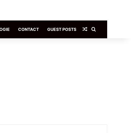
Article Aléatoire
Rechercher
OGIE
CONTACT
GUEST POSTS