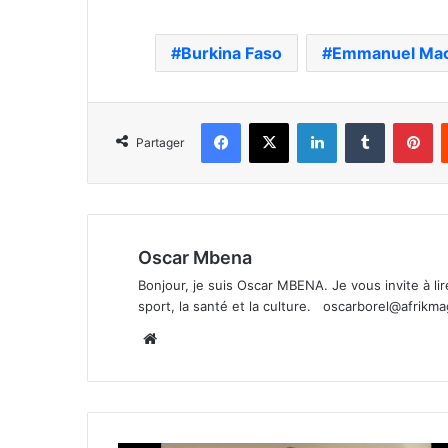
Burkina Faso
Emmanuel Ma
Facebook
X
Linkedin
Tumblr
Pi
Partager
Oscar Mbena
Bonjour, je suis Oscar MBENA. Je vous invite à lire 
sport, la santé et la culture.
oscarborel@afrikm
Website