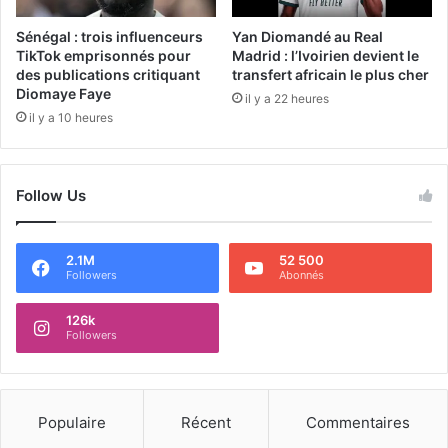
Sénégal : trois influenceurs
Yan Diomandé au Real
TikTok emprisonnés pour
Madrid : l’Ivoirien devient le
des publications critiquant
transfert africain le plus cher
Diomaye Faye
il y a 22 heures
il y a 10 heures
Follow Us
2.1M
52 500
Followers
Abonnés
126k
Followers
Populaire
Récent
Commentaires