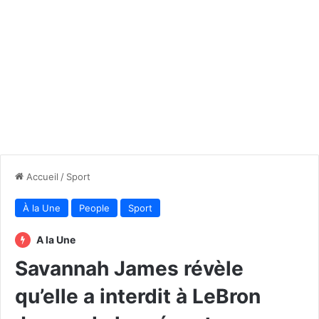
Accueil
/
Sport
À la Une
People
Sport
A la Une
Savannah James révèle
qu’elle a interdit à LeBron