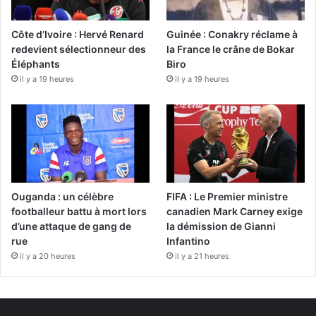
Côte d’Ivoire : Hervé Renard
Guinée : Conakry réclame à
redevient sélectionneur des
la France le crâne de Bokar
Éléphants
Biro
il y a 19 heures
il y a 19 heures
Ouganda : un célèbre
FIFA : Le Premier ministre
footballeur battu à mort lors
canadien Mark Carney exige
d’une attaque de gang de
la démission de Gianni
rue
Infantino
il y a 20 heures
il y a 21 heures