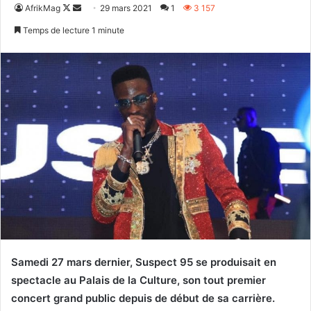
Follow
Envoyer
AfrikMag
29 mars 2021
1
3 157
on
un
Temps de lecture 1 minute
X
courriel
Samedi 27 mars dernier, Suspect 95 se produisait en
spectacle au Palais de la Culture, son tout premier
concert grand public depuis de début de sa carrière.