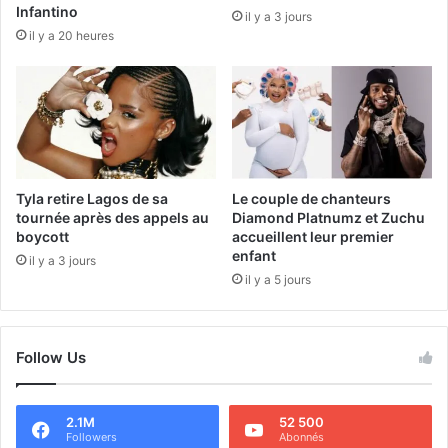
Infantino
il y a 3 jours
il y a 20 heures
Tyla retire Lagos de sa
Le couple de chanteurs
tournée après des appels au
Diamond Platnumz et Zuchu
boycott
accueillent leur premier
enfant
il y a 3 jours
il y a 5 jours
Follow Us
2.1M
52 500
Followers
Abonnés