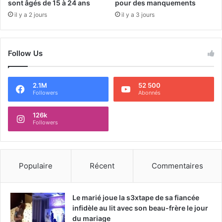
sont âgés de 15 à 24 ans
pour des manquements
il y a 2 jours
il y a 3 jours
Follow Us
2.1M
52 500
Followers
Abonnés
126k
Followers
Populaire
Récent
Commentaires
Le marié joue la s3xtape de sa fiancée
infidèle au lit avec son beau-frère le jour
du mariage