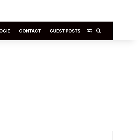
Article Aléatoire
Rechercher
OGIE
CONTACT
GUEST POSTS