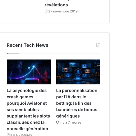
révélations
27 novembre 2019
Recent Tech News
La psychologie des
La personnalisation
crash games:
par l’IA dans le
pourquoi Aviator et
betting: la fin des
ses semblables
bannières de bonus
supplantent les slots
génériques
classiques chez la
il y a 7 heures
nouvelle génération
il y a 7 heures