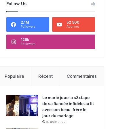
Follow Us
2.1M
52 500
Followers
Abonnés
126k
Followers
Populaire
Récent
Commentaires
Le marié joue la s3xtape
de sa fiancée infidèle au lit
avec son beau-frère le
jour du mariage
10 août 2022