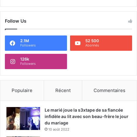
Follow Us
2.1M
52 500
Followers
Abonnés
126k
Followers
Populaire
Récent
Commentaires
Le marié joue la s3xtape de sa fiancée
infidèle au lit avec son beau-frère le jour
du mariage
10 août 2022