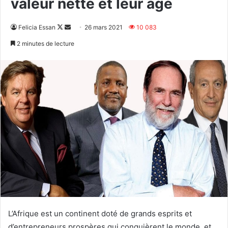
valeur nette et leur âge
Follow
Envoyer
Felicia Essan
26 mars 2021
10 083
on
un
2 minutes de lecture
X
courriel
L’Afrique est un continent doté de grands esprits et
d’entrepreneurs prospères qui conquièrent le monde, et