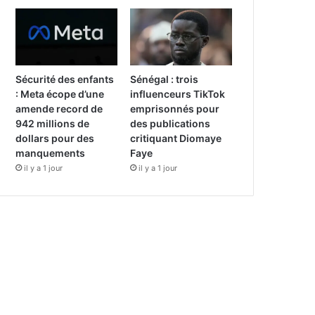
Sécurité des enfants
Sénégal : trois
: Meta écope d’une
influenceurs TikTok
amende record de
emprisonnés pour
942 millions de
des publications
dollars pour des
critiquant Diomaye
manquements
Faye
il y a 1 jour
il y a 1 jour