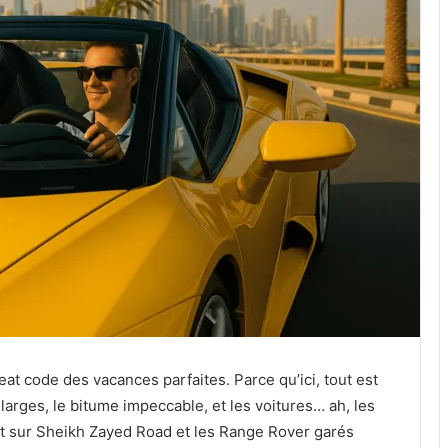
heat code des vacances parfaites. Parce qu’ici, tout est
t larges, le bitume impeccable, et les voitures… ah, les
nt sur Sheikh Zayed Road et les Range Rover garés