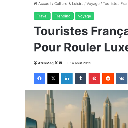
Accueil
/
Culture & Loisirs
/
Voyage
/
Touristes Fran
Travel
Trending
Voyage
Touristes França
Pour Rouler Luxe
Follow
Envoyer
AfrikMag
14 août 2025
on
un
Facebook
X
Linkedin
Tumblr
Pinterest
Reddit
X
courriel