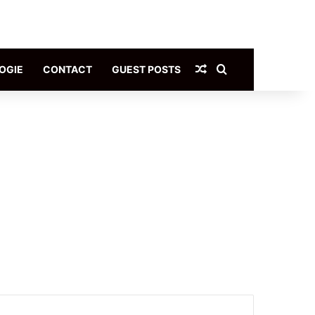
Article Aléatoire
Rechercher
OGIE
CONTACT
GUEST POSTS