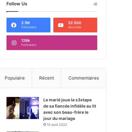
Follow Us
2.1M
52 500
Followers
Abonnés
126k
Followers
Populaire
Récent
Commentaires
Le marié joue la s3xtape
de sa fiancée infidèle au lit
avec son beau-frère le
jour du mariage
10 août 2022