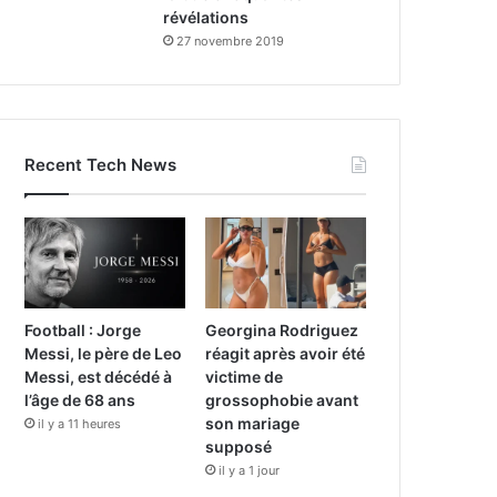
révélations
27 novembre 2019
Recent Tech News
Football : Jorge
Georgina Rodriguez
Messi, le père de Leo
réagit après avoir été
Messi, est décédé à
victime de
l’âge de 68 ans
grossophobie avant
son mariage
il y a 11 heures
supposé
il y a 1 jour