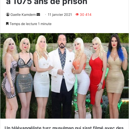
à 1075 ans de prison
Envoyer
Gaelle Kamdem
11 janvier 2021
30 414
un
Temps de lecture 1 minute
courriel
Un télévangéliste turc musulman qui s’est filmé avec des