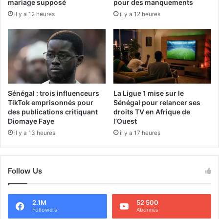
mariage supposé
pour des manquements
il y a 12 heures
il y a 12 heures
Sénégal : trois influenceurs
La Ligue 1 mise sur le
TikTok emprisonnés pour
Sénégal pour relancer ses
des publications critiquant
droits TV en Afrique de
Diomaye Faye
l’Ouest
il y a 13 heures
il y a 17 heures
Follow Us
2.1M
52 500
Followers
Abonnés