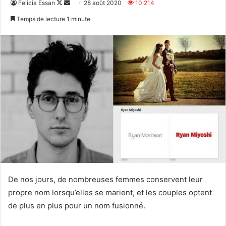
Follow
Envoyer
Felicia Essan
28 août 2020
10 214
on
un
Temps de lecture 1 minute
X
courriel
De nos jours, de nombreuses femmes conservent leur
propre nom lorsqu’elles se marient, et les couples optent
de plus en plus pour un nom fusionné.