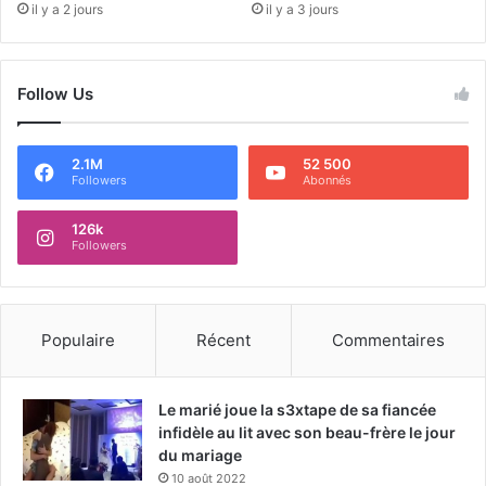
il y a 2 jours
il y a 3 jours
Follow Us
2.1M
52 500
Followers
Abonnés
126k
Followers
Populaire
Récent
Commentaires
Le marié joue la s3xtape de sa fiancée
infidèle au lit avec son beau-frère le jour
du mariage
10 août 2022