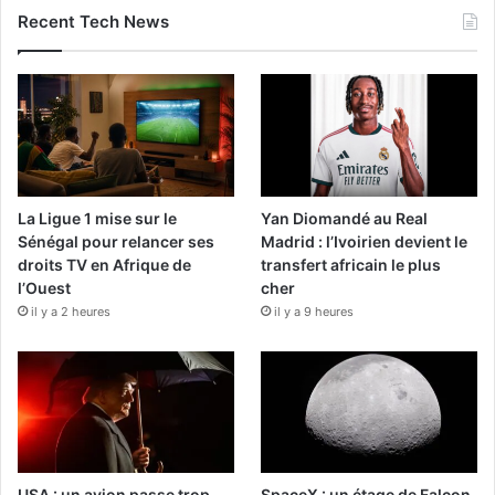
Recent Tech News
La Ligue 1 mise sur le
Yan Diomandé au Real
Sénégal pour relancer ses
Madrid : l’Ivoirien devient le
droits TV en Afrique de
transfert africain le plus
l’Ouest
cher
il y a 2 heures
il y a 9 heures
USA : un avion passe trop
SpaceX : un étage de Falcon