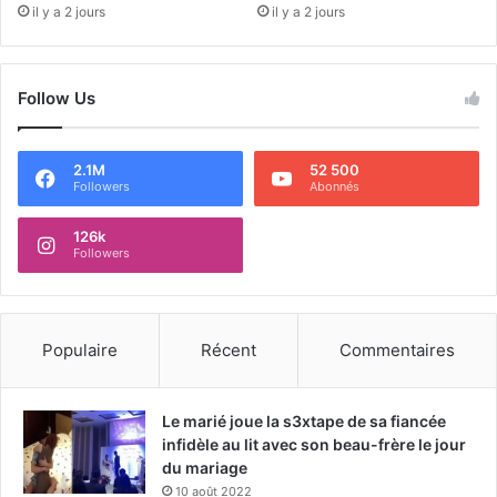
il y a 2 jours
il y a 2 jours
Follow Us
2.1M
52 500
Followers
Abonnés
126k
Followers
Populaire
Récent
Commentaires
Le marié joue la s3xtape de sa fiancée
infidèle au lit avec son beau-frère le jour
du mariage
10 août 2022