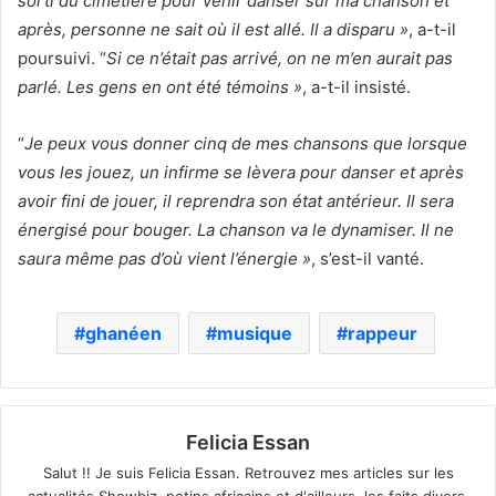
sorti du cimetière pour venir danser sur ma chanson et
après, personne ne sait où il est allé. Il a disparu »
, a-t-il
poursuivi. “
Si ce n’était pas arrivé, on ne m’en aurait pas
parlé. Les gens en ont été témoins »
, a-t-il insisté.
“
Je peux vous donner cinq de mes chansons que lorsque
vous les jouez, un infirme se lèvera pour danser et après
avoir fini de jouer, il reprendra son état antérieur. Il sera
énergisé pour bouger. La chanson va le dynamiser. Il ne
saura même pas d’où vient l’énergie »
, s’est-il vanté.
ghanéen
musique
rappeur
Felicia Essan
Salut !! Je suis Felicia Essan. Retrouvez mes articles sur les
actualités Showbiz, potins africains et d'ailleurs, les faits divers,