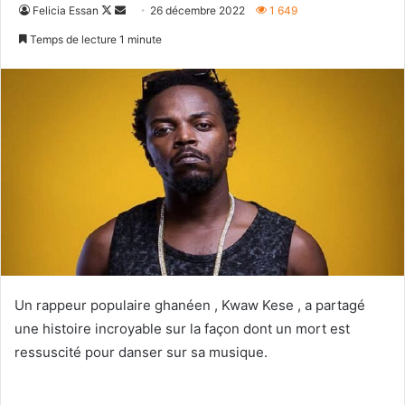
Follow
Envoyer
Felicia Essan
26 décembre 2022
1 649
on
un
Temps de lecture 1 minute
X
courriel
Un rappeur populaire ghanéen , Kwaw Kese , a partagé
une histoire incroyable sur la façon dont un mort est
ressuscité pour danser sur sa musique.