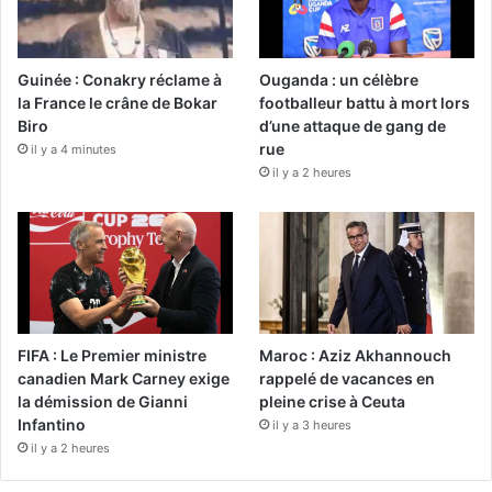
Guinée : Conakry réclame à
Ouganda : un célèbre
la France le crâne de Bokar
footballeur battu à mort lors
Biro
d’une attaque de gang de
rue
il y a 4 minutes
il y a 2 heures
FIFA : Le Premier ministre
Maroc : Aziz Akhannouch
canadien Mark Carney exige
rappelé de vacances en
la démission de Gianni
pleine crise à Ceuta
Infantino
il y a 3 heures
il y a 2 heures