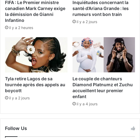
FIFA : Le Premier ministre
Inquiétudes concernant la
canadien Mark Carney exige
santé d’Ariana Grande : les
la démission de Gianni
rumeurs vont bon train
Infantino
il y a 2 jours
il y a 2 heures
Tyla retire Lagos de sa
Le couple de chanteurs
tournée après des appels au
Diamond Platnumz et Zuchu
boycott
accueillent leur premier
enfant
il y a 2 jours
il y a 4 jours
Follow Us