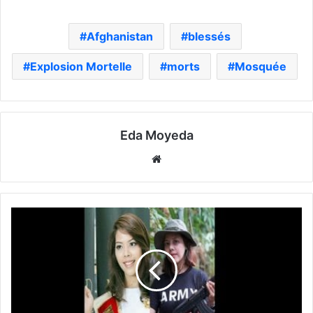
Afghanistan
blessés
Explosion Mortelle
morts
Mosquée
Eda Moyeda
Website