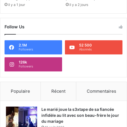
il y a 1 jour
il y a 2 jours
Follow Us
2.1M
52 500
Followers
Abonnés
126k
Followers
Populaire
Récent
Commentaires
Le marié joue la s3xtape de sa fiancée
infidèle au lit avec son beau-frère le jour
du mariage