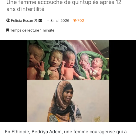
Une femme accouche de quintuplés après 12
ans d’infertilité
Follow
Envoyer
Felicia Essan
8 mai 2026
702
on
un
Temps de lecture 1 minute
X
courriel
En Éthiopie, Bedriya Adem, une femme courageuse qui a