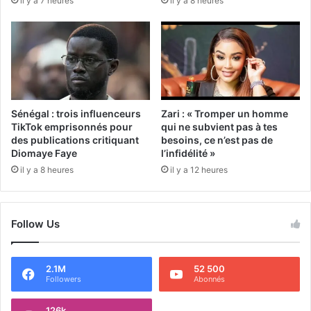
il y a 7 heures
il y a 8 heures
Sénégal : trois influenceurs
Zari : « Tromper un homme
TikTok emprisonnés pour
qui ne subvient pas à tes
des publications critiquant
besoins, ce n’est pas de
Diomaye Faye
l’infidélité »
il y a 8 heures
il y a 12 heures
Follow Us
2.1M
52 500
Followers
Abonnés
126k