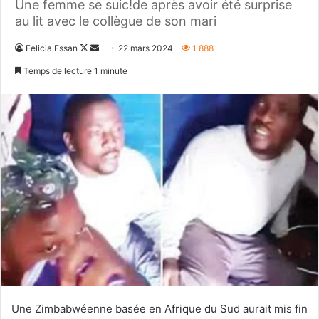
Une femme se suic!de après avoir été surprise
au lit avec le collègue de son mari
Follow
Envoyer
Felicia Essan
22 mars 2024
1 888
on
un
Temps de lecture 1 minute
X
courriel
Une Zimbabwéenne basée en Afrique du Sud aurait mis fin