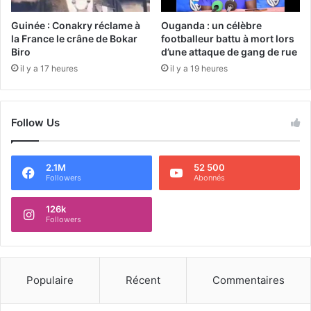
Guinée : Conakry réclame à
Ouganda : un célèbre
la France le crâne de Bokar
footballeur battu à mort lors
Biro
d’une attaque de gang de rue
il y a 17 heures
il y a 19 heures
Follow Us
2.1M
52 500
Followers
Abonnés
126k
Followers
Populaire
Récent
Commentaires