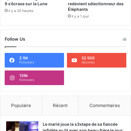
9 s’écrase sur la Lune
redevient sélectionneur des
Éléphants
il y a 20 heures
il y a 1 jour
Follow Us
2.1M
52 500
Followers
Abonnés
126k
Followers
Populaire
Récent
Commentaires
Le marié joue la s3xtape de sa fiancée
infidèle au lit avec son beau-frère le jour