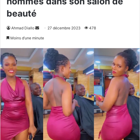
hommes dans son salon de
beauté
Envoyer
Ahmad Diallo
27 décembre 2023
478
un
Moins d’une minute
courriel