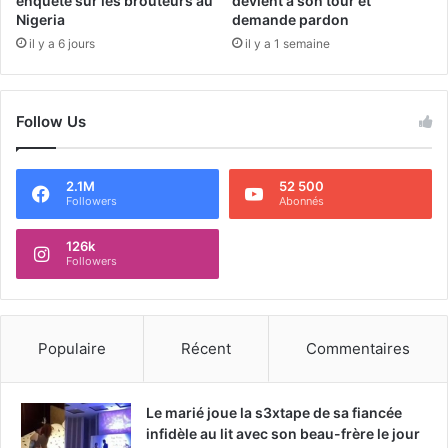
enquête sur les brouteurs au
devient à son tour et
Nigeria
demande pardon
il y a 6 jours
il y a 1 semaine
Follow Us
2.1M
52 500
Followers
Abonnés
126k
Followers
Populaire
Récent
Commentaires
Le marié joue la s3xtape de sa fiancée
infidèle au lit avec son beau-frère le jour