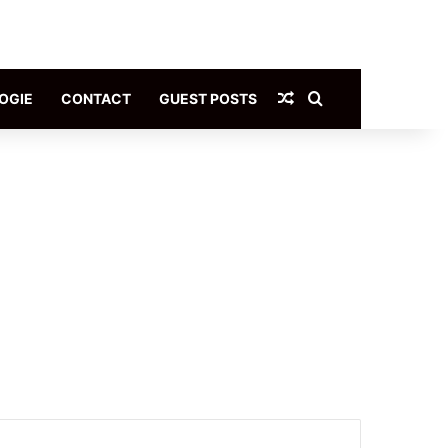
Article Aléatoire
Rechercher
OGIE
CONTACT
GUEST POSTS