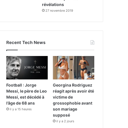
révélations
27 novembre 2019
Recent Tech News
Football : Jorge
Georgina Rodriguez
Messi, le père de Leo
réagit après avoir été
Messi, est décédé à
victime de
l’âge de 68 ans
grossophobie avant
son mariage
il y a 15 heures
supposé
il y a 2 jours