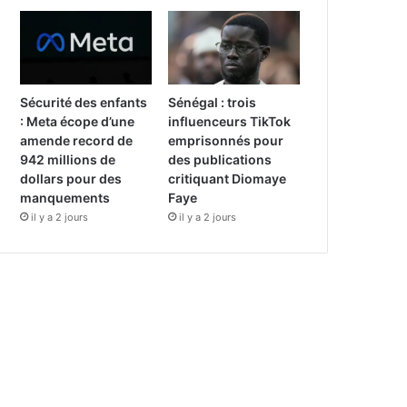
Sécurité des enfants
Sénégal : trois
: Meta écope d’une
influenceurs TikTok
amende record de
emprisonnés pour
942 millions de
des publications
dollars pour des
critiquant Diomaye
manquements
Faye
il y a 2 jours
il y a 2 jours