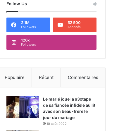
Follow Us
2.1M
52 500
Followers
Abonnés
126k
Followers
Populaire
Récent
Commentaires
Le marié joue la s3xtape
de sa fiancée infidèle au lit
avec son beau-frère le
jour du mariage
10 août 2022