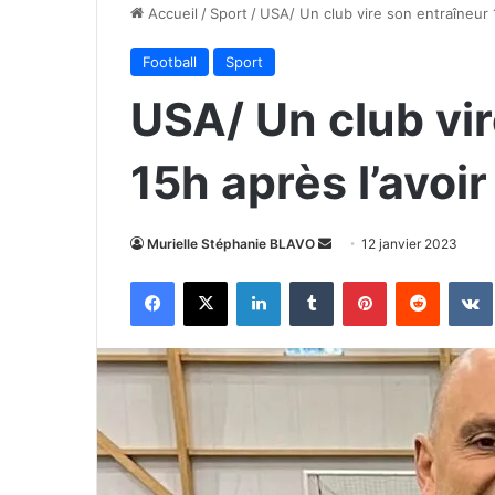
Accueil
/
Sport
/
USA/ Un club vire son entraîneur 
Football
Sport
USA/ Un club vir
15h après l’avo
Envoyer
Murielle Stéphanie BLAVO
12 janvier 2023
un
Facebook
X
Linkedin
Tumblr
Pinterest
Reddit
courriel