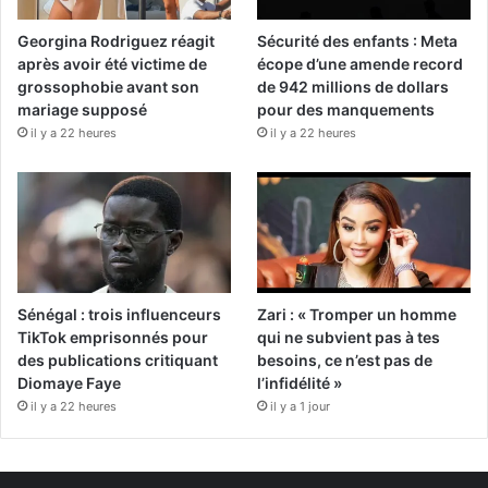
Georgina Rodriguez réagit
Sécurité des enfants : Meta
après avoir été victime de
écope d’une amende record
grossophobie avant son
de 942 millions de dollars
mariage supposé
pour des manquements
il y a 22 heures
il y a 22 heures
Sénégal : trois influenceurs
Zari : « Tromper un homme
TikTok emprisonnés pour
qui ne subvient pas à tes
des publications critiquant
besoins, ce n’est pas de
Diomaye Faye
l’infidélité »
il y a 22 heures
il y a 1 jour