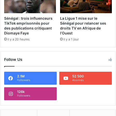
Sénégal : trois influenceurs
La Ligue 1 mise sur le
TikTok emprisonnés pour
Sénégal pour relancer ses
des publications critiquant
droits TV en Afrique de
Diomaye Faye
l’Ouest
il y a 20 heures
il y a 1 jour
Follow Us
2.1M
52 500
Followers
Abonnés
126k
Followers