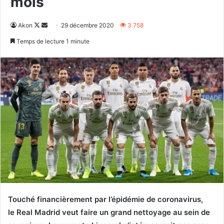
mois
Follow
Envoyer
Akon
29 décembre 2020
3 758
on
un
Temps de lecture 1 minute
X
courriel
Touché financièrement par l’épidémie de coronavirus,
le Real Madrid veut faire un grand nettoyage au sein de