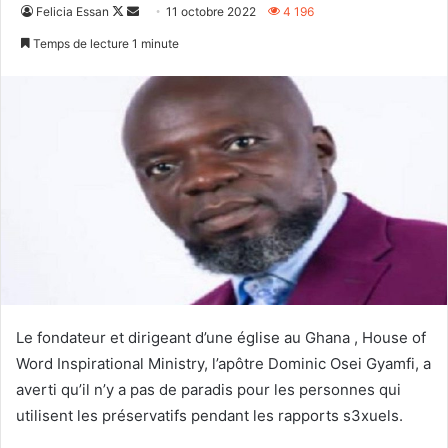
Follow
Envoyer
Felicia Essan
11 octobre 2022
4 196
on
un
Temps de lecture 1 minute
X
courriel
Le fondateur et dirigeant d’une église au Ghana , House of
Word Inspirational Ministry, l’apôtre Dominic Osei Gyamfi, a
averti qu’il n’y a pas de paradis pour les personnes qui
utilisent les préservatifs pendant les rapports s3xuels.