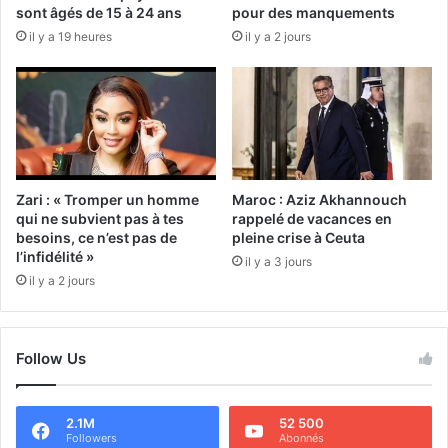
sont âgés de 15 à 24 ans
pour des manquements
il y a 19 heures
il y a 2 jours
Zari : « Tromper un homme
Maroc : Aziz Akhannouch
qui ne subvient pas à tes
rappelé de vacances en
besoins, ce n’est pas de
pleine crise à Ceuta
l’infidélité »
il y a 3 jours
il y a 2 jours
Follow Us
2.1M
52 500
Followers
Abonnés