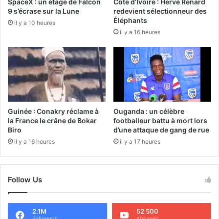
SpaceX : un étage de Falcon
Côte d’Ivoire : Hervé Renard
9 s’écrase sur la Lune
redevient sélectionneur des
Éléphants
il y a 10 heures
il y a 16 heures
Guinée : Conakry réclame à
Ouganda : un célèbre
la France le crâne de Bokar
footballeur battu à mort lors
Biro
d’une attaque de gang de rue
il y a 16 heures
il y a 17 heures
Follow Us
2.1M
52 500
Followers
Abonnés