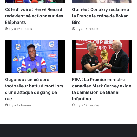
Côte d’Ivoire : Hervé Renard
Guinée : Conakry réclame à
redevient sélectionneur des
la France le crâne de Bokar
Éléphants
Biro
il y a 16 heures
il y a 16 heures
Ouganda : un célèbre
FIFA : Le Premier ministre
footballeur battu à mort lors
canadien Mark Carney exige
d’une attaque de gang de
la démission de Gianni
rue
Infantino
il y a 17 heures
il y a 18 heures