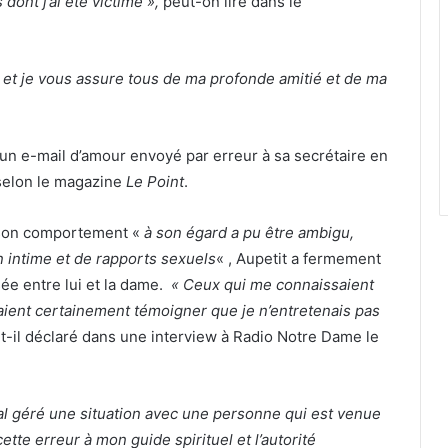
 dont j’ai été victime »,
peut-on lire dans le
 et je vous assure tous de ma profonde amitié et de ma
d’un e-mail d’amour envoyé par erreur à sa secrétaire en
, selon le magazine
Le Point
.
son comportement «
à son égard a pu être ambigu,
n intime et de rapports sexuels
« , Aupetit a fermement
ée entre lui et la dame.
« Ceux qui me connaissaient
aient certainement témoigner que je n’entretenais pas
a-t-il déclaré dans une interview à Radio Notre Dame le
 mal géré une situation avec une personne qui est venue
tte erreur à mon guide spirituel et l’autorité