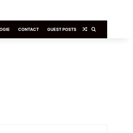
Article Aléatoire
Rechercher
OGIE
CONTACT
GUEST POSTS