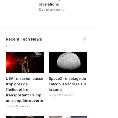
révélations
27 novembre 2019
Recent Tech News
USA : un avion passe
SpaceX : un étage de
trop près de
Falcon 9 s’écrase sur
l’hélicoptère
la Lune
transportant Trump,
il y a 20 heures
une enquête ouverte
il y a 5 heures