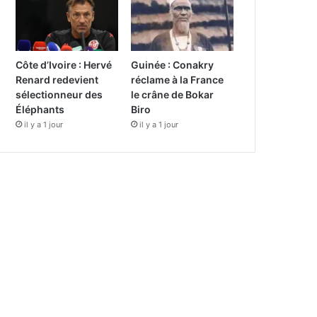
Côte d’Ivoire : Hervé
Guinée : Conakry
Renard redevient
réclame à la France
sélectionneur des
le crâne de Bokar
Éléphants
Biro
il y a 1 jour
il y a 1 jour