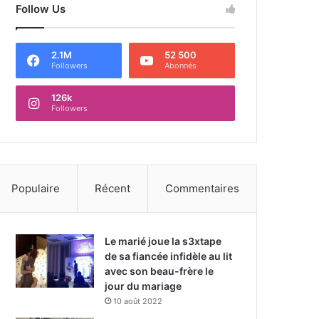
Follow Us
2.1M
52 500
Followers
Abonnés
126k
Followers
Populaire
Récent
Commentaires
Le marié joue la s3xtape
de sa fiancée infidèle au lit
avec son beau-frère le
jour du mariage
10 août 2022