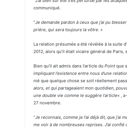
“
J’ai bien sûr été très perturbé par les attaques
communiqué.
“
Je demande pardon à ceux que j’ai pu blesser
prière, qui sera toujours la vôtre
. »
La relation présumée a été révélée à la suite 
2012, alors qu’il était vicaire général de Paris
Bien qu’il ait admis dans l’article du
Point
que 
impliquant l’existence entre nous d’une relatio
nié que quelque chose se soit réellement pass
alors, et qui partageaient mon quotidien, pouv
une double vie comme le suggère l’article
« , 
27 novembre.
“
Je reconnais, comme je l’ai déjà dit, que j’ai
me voir à de nombreuses reprises. J’ai confié ce