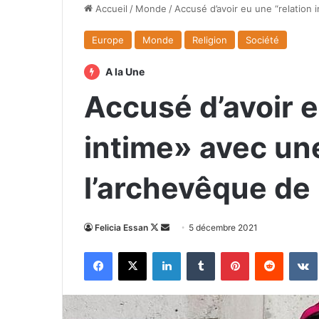
Accueil
/
Monde
/
Accusé d’avoir eu une “relation
Europe
Monde
Religion
Société
A la Une
Accusé d’avoir e
intime» avec un
l’archevêque de
Follow
Envoyer
Felicia Essan
5 décembre 2021
on
un
Facebook
X
Linkedin
Tumblr
Pinterest
Reddit
X
courriel