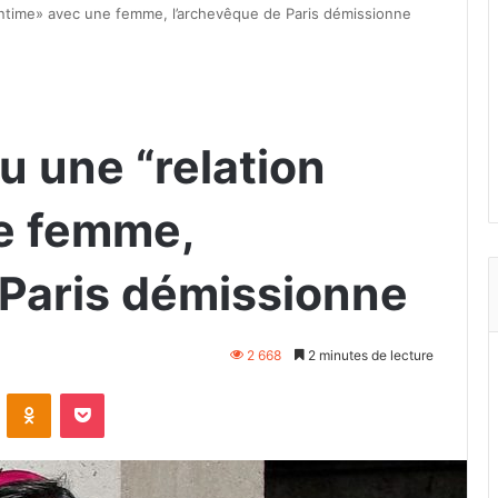
 intime» avec une femme, l’archevêque de Paris démissionne
u une “relation
e femme,
 Paris démissionne
2 668
2 minutes de lecture
VKontakte
Odnoklassniki
Pocket