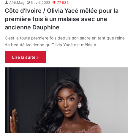
AfrikMag
6 avril 2022
77 935
Côte d’Ivoire / Olivia Yacé mêlée pour la
première fois à un malaise avec une
ancienne Dauphine
C’est la toute première fois depuis son sacre en tant que reine
de beauté ivoirienne qu’Olivia Yacé est mêlée à…
Lire la suite »