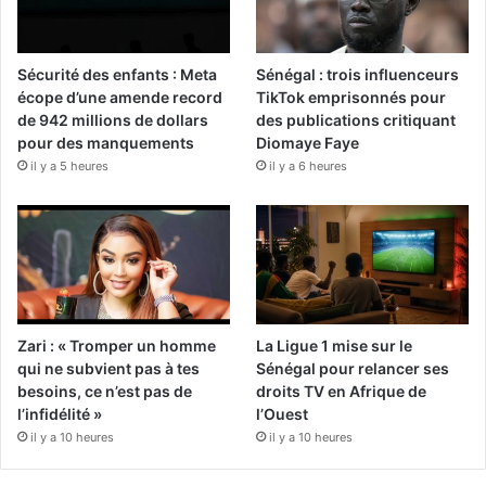
Sécurité des enfants : Meta
Sénégal : trois influenceurs
écope d’une amende record
TikTok emprisonnés pour
de 942 millions de dollars
des publications critiquant
pour des manquements
Diomaye Faye
il y a 5 heures
il y a 6 heures
Zari : « Tromper un homme
La Ligue 1 mise sur le
qui ne subvient pas à tes
Sénégal pour relancer ses
besoins, ce n’est pas de
droits TV en Afrique de
l’infidélité »
l’Ouest
il y a 10 heures
il y a 10 heures