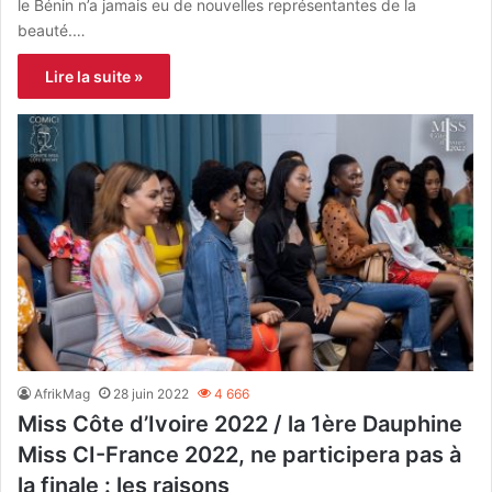
le Bénin n’a jamais eu de nouvelles représentantes de la
beauté.…
Lire la suite »
AfrikMag
28 juin 2022
4 666
Miss Côte d’Ivoire 2022 / la 1ère Dauphine
Miss CI-France 2022, ne participera pas à
la finale : les raisons