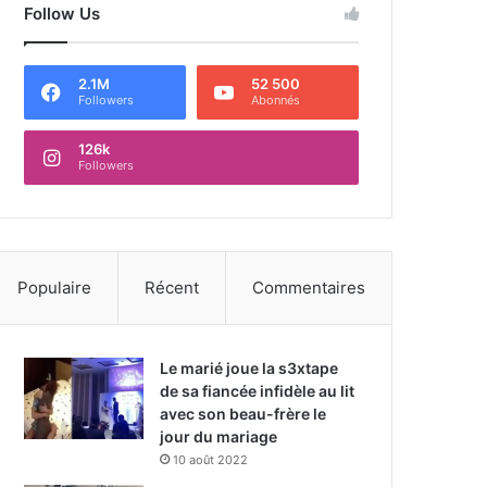
Follow Us
2.1M
52 500
Followers
Abonnés
126k
Followers
Populaire
Récent
Commentaires
Le marié joue la s3xtape
de sa fiancée infidèle au lit
avec son beau-frère le
jour du mariage
10 août 2022