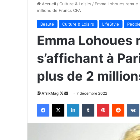
Accueil
/
Culture & Loisirs
/
Emma Lohoues remue la 
millions de Francs CFA
Beauté
Culture & Loisirs
LifeStyle
Peopl
Emma Lohoues re
s’affichant à Pa
plus de 2 millio
Follow
Envoyer
AfrikMag
7 décembre 2022
on
un
Facebook
X
Linkedin
Tumblr
Pinterest
Reddit
X
courriel