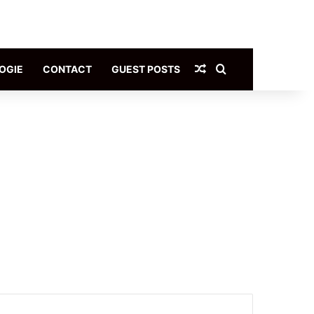
Article Aléatoire
Rechercher
OGIE
CONTACT
GUEST POSTS