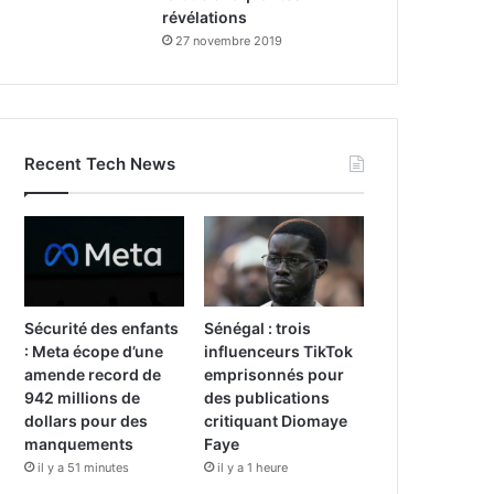
révélations
27 novembre 2019
Recent Tech News
Sécurité des enfants
Sénégal : trois
: Meta écope d’une
influenceurs TikTok
amende record de
emprisonnés pour
942 millions de
des publications
dollars pour des
critiquant Diomaye
manquements
Faye
il y a 51 minutes
il y a 1 heure