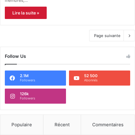
membres,…
Lire la suite »
Page suivante
Follow Us
2.1M
52 500
Followers
Abonnés
126k
Followers
Populaire
Récent
Commentaires