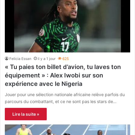
Felicia Essan
il y a 1 jour
625
« Tu paies ton billet d’avion, tu laves ton
équipement » : Alex Iwobi sur son
expérience avec le Nigeria
Jouer pour une sélection nationale africaine relève parfois du
parcours du combattant, et ce ne sont pas les stars de…
Lire la suite »