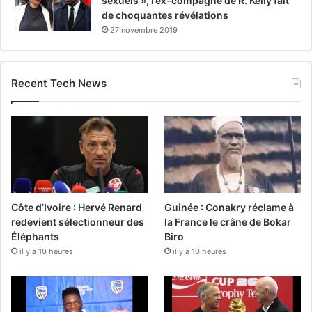
sexuels », l’ex-compagne de R. Kelly fait
de choquantes révélations
27 novembre 2019
Recent Tech News
Côte d’Ivoire : Hervé Renard
Guinée : Conakry réclame à
redevient sélectionneur des
la France le crâne de Bokar
Éléphants
Biro
il y a 10 heures
il y a 10 heures