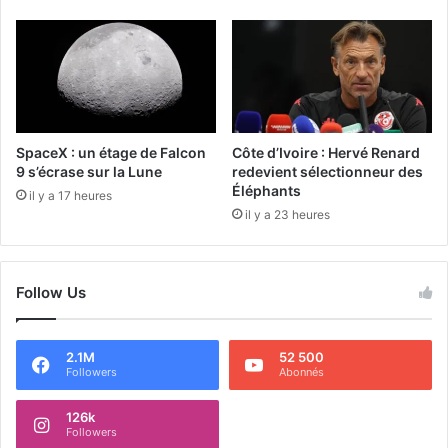
SpaceX : un étage de Falcon
Côte d’Ivoire : Hervé Renard
9 s’écrase sur la Lune
redevient sélectionneur des
Éléphants
il y a 17 heures
il y a 23 heures
Follow Us
2.1M
52 500
Followers
Abonnés
126k
Followers