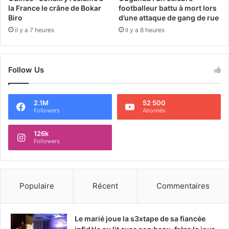
la France le crâne de Bokar
footballeur battu à mort lors
Biro
d’une attaque de gang de rue
il y a 7 heures
il y a 8 heures
Follow Us
2.1M
52 500
Followers
Abonnés
126k
Followers
Populaire
Récent
Commentaires
Le marié joue la s3xtape de sa fiancée