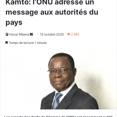
Kamto: l’ONU adresse un
message aux autorités du
pays
Envoyer
Oscar Mbena
15 octobre 2020
2 563
un
Temps de lecture 1 minute
courriel
Les experts des droits de l’Homme de l’ONU ont récemment publié