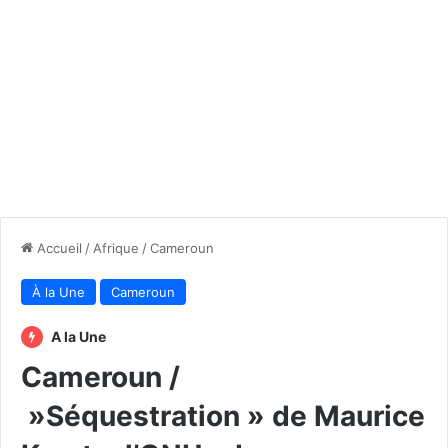
Accueil
/
Afrique
/
Cameroun
À la Une
Cameroun
A la Une
Cameroun /
»Séquestration » de Maurice