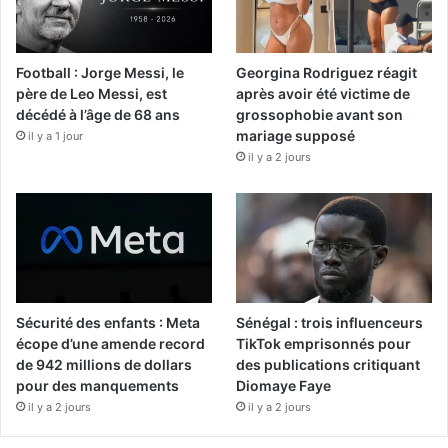
Football : Jorge Messi, le
Georgina Rodriguez réagit
père de Leo Messi, est
après avoir été victime de
décédé à l’âge de 68 ans
grossophobie avant son
mariage supposé
il y a 1 jour
il y a 2 jours
Sécurité des enfants : Meta
Sénégal : trois influenceurs
écope d’une amende record
TikTok emprisonnés pour
de 942 millions de dollars
des publications critiquant
pour des manquements
Diomaye Faye
il y a 2 jours
il y a 2 jours