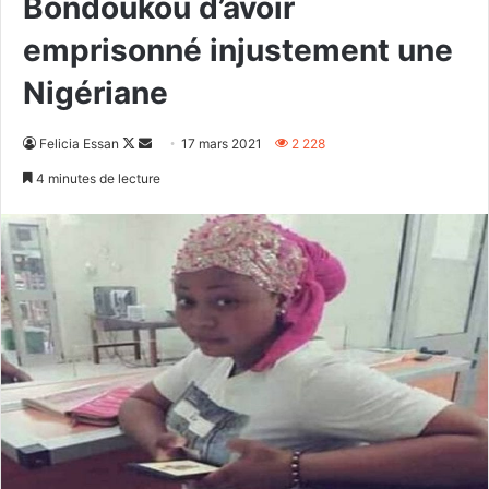
Bondoukou d’avoir
emprisonné injustement une
Nigériane
Follow
Envoyer
Felicia Essan
17 mars 2021
2 228
on
un
4 minutes de lecture
X
courriel