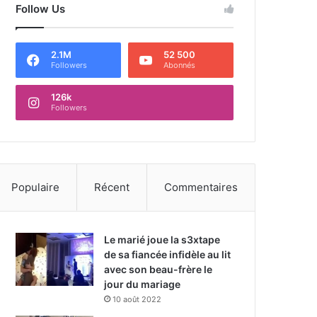
Follow Us
2.1M
52 500
Followers
Abonnés
126k
Followers
Populaire
Récent
Commentaires
Le marié joue la s3xtape
de sa fiancée infidèle au lit
avec son beau-frère le
jour du mariage
10 août 2022