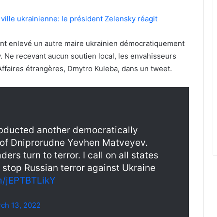
ville ukrainienne: le président Zelensky réagit
 ont enlevé un autre maire ukrainien démocratiquement
 Ne recevant aucun soutien local, les envahisseurs
 Affaires étrangères, Dmytro Kuleba, dans un tweet.
abducted another democratically
 of Dniprorudne Yevhen Matveyev.
ers turn to terror. I call on all states
o stop Russian terror against Ukraine
om/jEPTBTLikY
ch 13, 2022