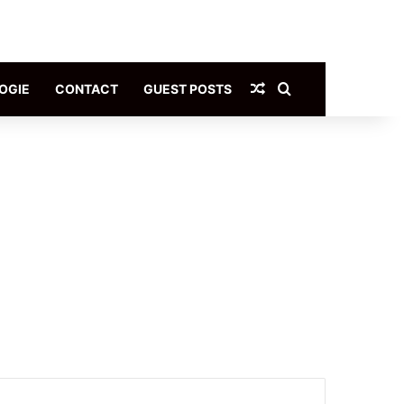
Article Aléatoire
Rechercher
OGIE
CONTACT
GUEST POSTS