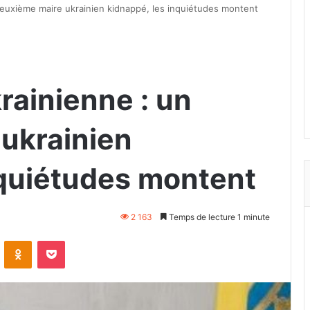
euxième maire ukrainien kidnappé, les inquiétudes montent
rainienne : un
ukrainien
nquiétudes montent
2 163
Temps de lecture 1 minute
VKontakte
Odnoklassniki
Pocket