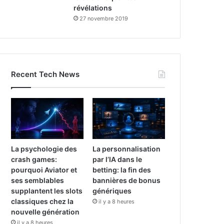
révélations
27 novembre 2019
Recent Tech News
La psychologie des
La personnalisation
crash games:
par l’IA dans le
pourquoi Aviator et
betting: la fin des
ses semblables
bannières de bonus
supplantent les slots
génériques
classiques chez la
il y a 8 heures
nouvelle génération
il y a 8 heures