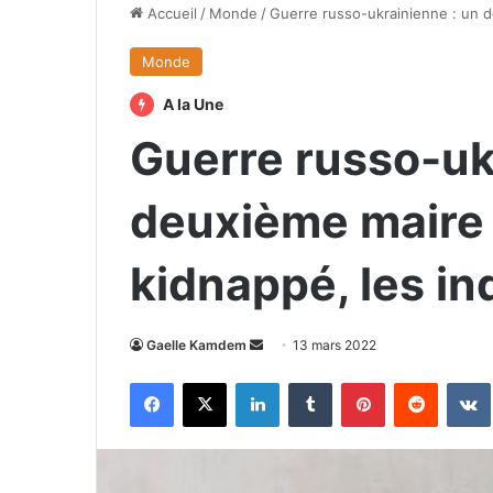
Accueil
/
Monde
/
Guerre russo-ukrainienne : un d
Monde
A la Une
Guerre russo-uk
deuxième maire 
kidnappé, les i
Envoyer
Gaelle Kamdem
13 mars 2022
un
Facebook
X
Linkedin
Tumblr
Pinterest
Reddit
courriel