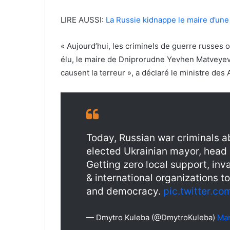
LIRE AUSSI:
La Russie kidnappe le maire d’une 
« Aujourd’hui, les criminels de guerre russes
élu, le maire de Dniprorudne Yevhen Matveyev.
causent la terreur », a déclaré le ministre des
Today, Russian war criminals 
elected Ukrainian mayor, head
Getting zero local support, invad
& international organizations t
and democracy.
pic.twitter.c
— Dmytro Kuleba (@DmytroKuleba)
Mar