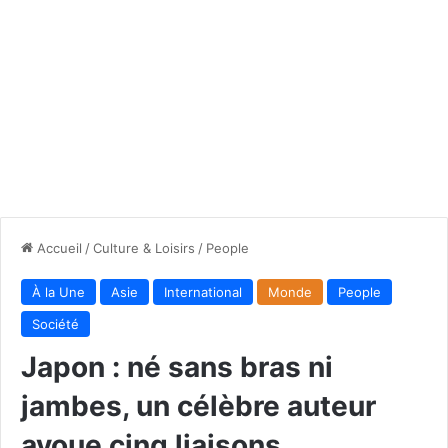
Accueil
/
Culture & Loisirs
/
People
À la Une
Asie
International
Monde
People
Société
Japon : né sans bras ni
jambes, un célèbre auteur
avoue cinq liaisons