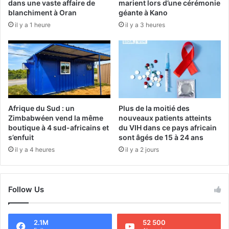
dans une vaste affaire de
marient lors d’une cérémonie
blanchiment à Oran
géante à Kano
il y a 1 heure
il y a 3 heures
Afrique du Sud : un
Plus de la moitié des
Zimbabwéen vend la même
nouveaux patients atteints
boutique à 4 sud-africains et
du VIH dans ce pays africain
s’enfuit
sont âgés de 15 à 24 ans
il y a 4 heures
il y a 2 jours
Follow Us
2.1M
52 500