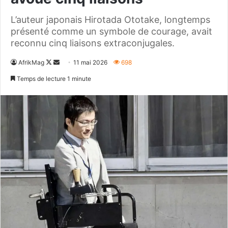
L’auteur japonais Hirotada Ototake, longtemps
présenté comme un symbole de courage, avait
reconnu cinq liaisons extraconjugales.
Follow
Envoyer
AfrikMag
11 mai 2026
698
on
un
Temps de lecture 1 minute
X
courriel