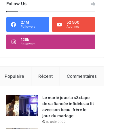
Follow Us
2.1M
52 500
Followers
Abonnés
126k
Followers
Populaire
Récent
Commentaires
Le marié joue la s3xtape
de sa fiancée infidèle au lit
avec son beau-frère le
jour du mariage
10 août 2022