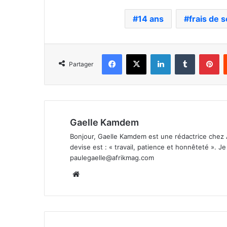
14 ans
frais de s
Facebook
X
Linkedin
Tumblr
Pi
Partager
Gaelle Kamdem
Bonjour, Gaelle Kamdem est une rédactrice chez 
devise est : « travail, patience et honnêteté ». 
paulegaelle@afrikmag.com
Website