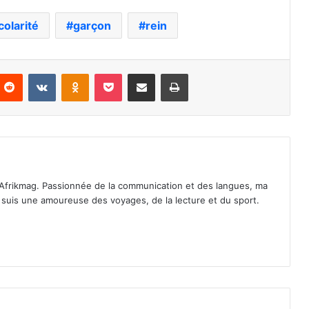
colarité
garçon
rein
nterest
Reddit
VKontakte
Odnoklassniki
Pocket
Partager par email
Imprimer
Afrikmag. Passionnée de la communication et des langues, ma
Je suis une amoureuse des voyages, de la lecture et du sport.