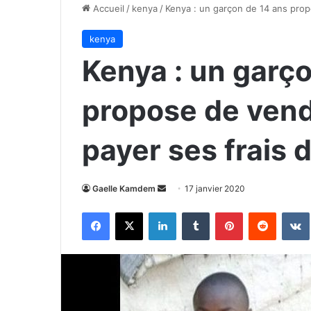
Accueil
/
kenya
/
Kenya : un garçon de 14 ans prop
kenya
Kenya : un garç
propose de vend
payer ses frais d
Envoyer
Gaelle Kamdem
17 janvier 2020
un
Facebook
X
Linkedin
Tumblr
Pinterest
Reddit
courriel