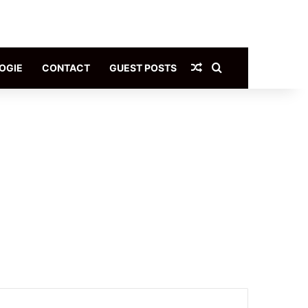
Article Aléatoire
Rechercher
OGIE
CONTACT
GUEST POSTS