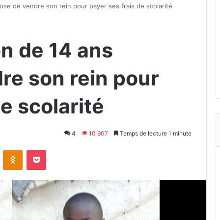
ose de vendre son rein pour payer ses frais de scolarité
on de 14 ans
re son rein pour
e scolarité
4
10 907
Temps de lecture 1 minute
VKontakte
Odnoklassniki
Pocket