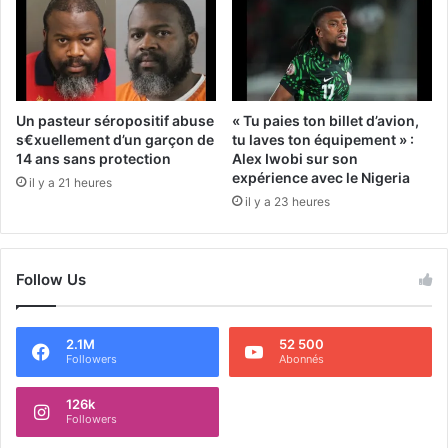
Un pasteur séropositif abuse
« Tu paies ton billet d’avion,
s€xuellement d’un garçon de
tu laves ton équipement » :
14 ans sans protection
Alex Iwobi sur son
expérience avec le Nigeria
il y a 21 heures
il y a 23 heures
Follow Us
2.1M
52 500
Followers
Abonnés
126k
Followers