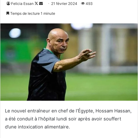
Follow
Envoyer
Felicia Essan
21 février 2024
493
on
un
Temps de lecture 1 minute
X
courriel
Le nouvel entraîneur en chef de l’Égypte, Hossam Hassan,
a été conduit à l’hôpital lundi soir après avoir souffert
d’une intoxication alimentaire.