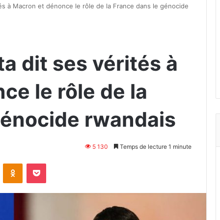
ités à Macron et dénonce le rôle de la France dans le génocide
a dit ses vérités à
e le rôle de la
génocide rwandais
5 130
Temps de lecture 1 minute
VKontakte
Odnoklassniki
Pocket