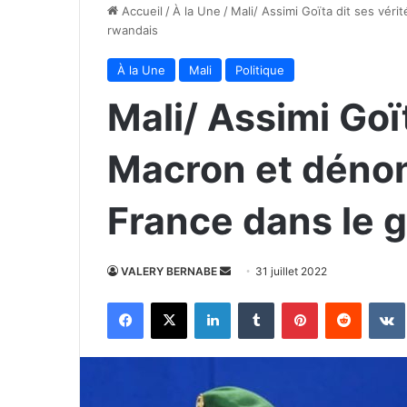
Accueil
/
À la Une
/
Mali/ Assimi Goïta dit ses vér
rwandais
À la Une
Mali
Politique
Mali/ Assimi Goït
Macron et dénonc
France dans le 
Envoyer
VALERY BERNABE
31 juillet 2022
un
Facebook
X
Linkedin
Tumblr
Pinterest
Reddit
courriel