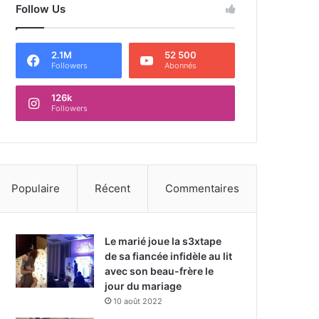
Follow Us
2.1M
52 500
Followers
Abonnés
126k
Followers
Populaire
Récent
Commentaires
Le marié joue la s3xtape
de sa fiancée infidèle au lit
avec son beau-frère le
jour du mariage
10 août 2022