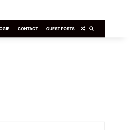
Article Aléatoire
Rechercher
OGIE
CONTACT
GUEST POSTS