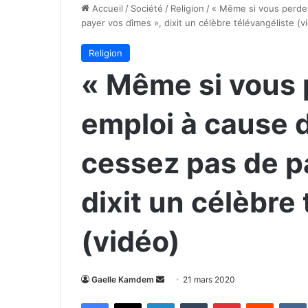
Accueil
/
Société
/
Religion
/
« Même si vous perdez
payer vos dîmes », dixit un célèbre télévangéliste (v
Religion
« Même si vous 
emploi à cause 
cessez pas de p
dixit un célèbre
(vidéo)
Envoyer
Gaelle Kamdem
21 mars 2020
un
Facebook
X
Linkedin
Tumblr
Pinterest
Reddit