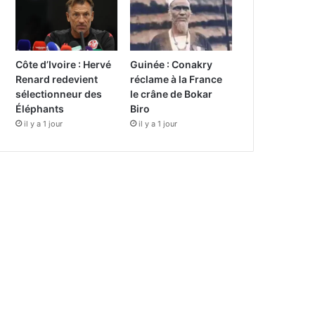
Côte d’Ivoire : Hervé
Guinée : Conakry
Renard redevient
réclame à la France
sélectionneur des
le crâne de Bokar
Éléphants
Biro
il y a 1 jour
il y a 1 jour