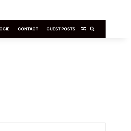
Article Aléatoire
Rechercher
OGIE
CONTACT
GUEST POSTS