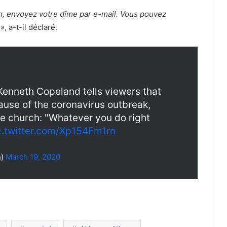
bien, envoyez votre dîme par e-mail. Vous pouvez
 »
, a-t-il déclaré.
 Kenneth Copeland tells viewers that
cause of the coronavirus outbreak,
he church: "Whatever you do right
c.twitter.com/Xp154Fm1rn
h)
March 19, 2020