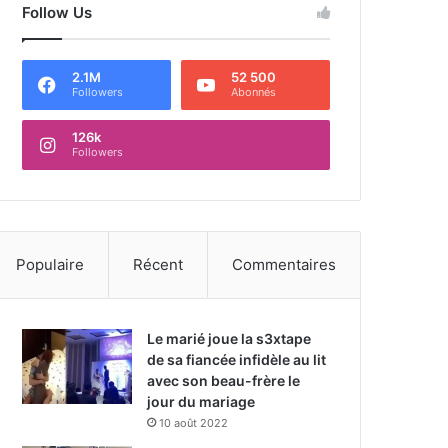
Follow Us
2.1M
52 500
Followers
Abonnés
126k
Followers
Populaire
Récent
Commentaires
Le marié joue la s3xtape
de sa fiancée infidèle au lit
avec son beau-frère le
jour du mariage
10 août 2022