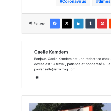
Coronavirus
dîmes
Facebook
X
Linkedin
Tumblr
Pi
Partager
Gaelle Kamdem
Bonjour, Gaelle Kamdem est une rédactrice chez 
devise est : « travail, patience et honnêteté ». 
paulegaelle@afrikmag.com
Website