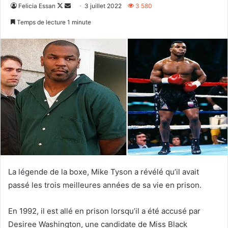
Follow
Envoyer
Felicia Essan
3 juillet 2022
3 580
on
un
Temps de lecture 1 minute
X
courriel
La légende de la boxe, Mike Tyson a révélé qu’il avait
passé les trois meilleures années de sa vie en prison.
En 1992, il est allé en prison lorsqu’il a été accusé par
Desiree Washington, une candidate de Miss Black