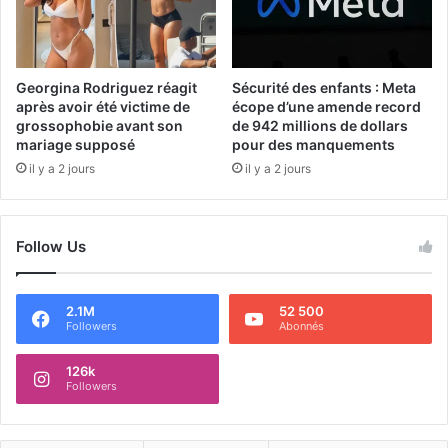
Georgina Rodriguez réagit
Sécurité des enfants : Meta
après avoir été victime de
écope d’une amende record
grossophobie avant son
de 942 millions de dollars
mariage supposé
pour des manquements
il y a 2 jours
il y a 2 jours
Follow Us
2.1M
52 500
Followers
Abonnés
126k
Followers